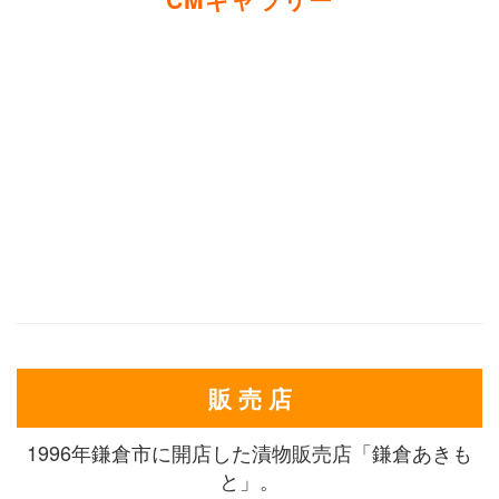
販 売 店
1996年鎌倉市に開店した漬物販売店「鎌倉あきも
と」。