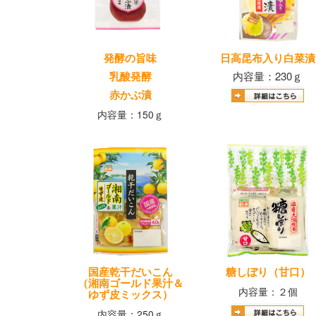
発酵の旨味
日高昆布入り白菜漬
乳酸発酵
内容量：230ｇ
赤かぶ漬
内容量：150ｇ
国産乾干だいこん
糖しぼり（甘口）
（湘南ゴールド果汁＆
内容量：２個
ゆず皮ミックス）
内容量：250ｇ