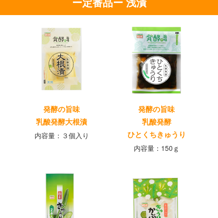
ー定番品ー 浅漬
発酵の旨味
発酵の旨味
乳酸発酵大根漬
乳酸発酵
ひとくちきゅうり
内容量：３個入り
内容量：150ｇ