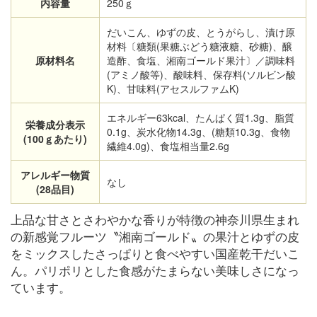
内容量
250ｇ
だいこん、ゆずの皮、とうがらし、漬け原
材料〔糖類(果糖ぶどう糖液糖、砂糖)、醸
原材料名
造酢、食塩、湘南ゴールド果汁〕／調味料
(アミノ酸等)、酸味料、保存料(ソルビン酸
K)、甘味料(アセスルファムK)
エネルギー63kcal、たんぱく質1.3g、脂質
栄養成分表示
0.1g、炭水化物14.3g、(糖類10.3g、食物
(100ｇあたり)
繊維4.0g)、食塩相当量2.6g
アレルギー物質
なし
(28品目)
上品な甘さとさわやかな香りが特徴の神奈川県生まれ
の新感覚フルーツ〝湘南ゴールド〟の果汁とゆずの皮
をミックスしたさっぱりと食べやすい国産乾干だいこ
ん。パリポリとした食感がたまらない美味しさになっ
ています。