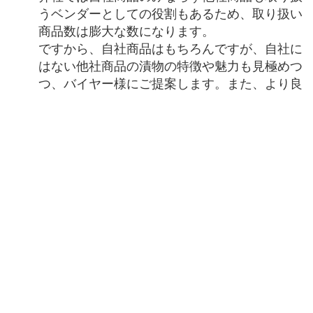
うベンダーとしての役割もあるため、取り扱い
商品数は膨大な数になります。
ですから、自社商品はもちろんですが、自社に
はない他社商品の漬物の特徴や魅力も見極めつ
つ、バイヤー様にご提案します。
また、より良
いご提案をするために漬物に関わらず時事やグ
ルメに目を向けつつ、より多くの漬物の知識を
蓄えるため日々勉強しています。
－仕事のやりがいは何ですか？ま
た、印象的なエピソードや苦労したこ
とを教えてください。
自分の提案がバイヤー様にご採用していただ
き、実際にスーパーに買い物に行った際にその
商品が売り場に並んでいる光景を目にした時に
やりがいを感じます。また、実際に売り場に商